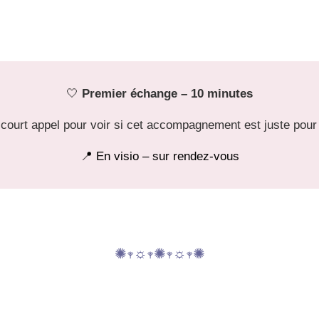
🤍
Premier échange – 10 minutes
court appel pour voir si cet accompagnement est juste pour 
📍 En visio – sur rendez-vous
✺𖥧☼𖥧✺𖥧☼𖥧✺