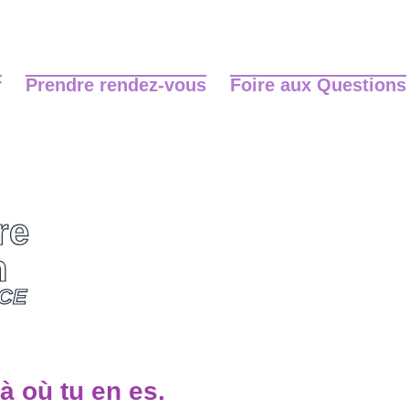
r
Prendre rendez-vous
Foire aux Questions
re
h
NCE
à où tu en es.