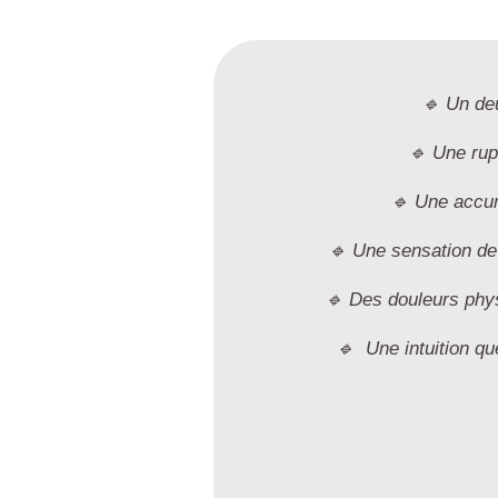
🔹 Un deu
🔹 Une rup
🔹 Une accum
🔹 Une sensation de
🔹 Des douleurs phys
🔹 Une intuition q